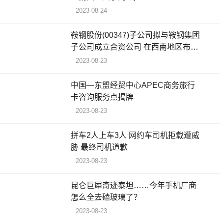
2023-08-24
鞍钢股份(00347)子公司拟与鞍钢集团
子公司成立合资公司 在西南地区布局
焦油加工产线
2023-08-23
中国—东盟经贸中心APEC商务旅行
卡咨询服务点揭牌
2023-08-23
拼车2人上车3人 网约车司机拒载遭威
胁 最终司机道歉
2023-08-23
昆仑巨犀奇迹泰坦……今年手机厂商
怎么全去磕玻璃了？
2023-08-23