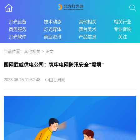
灯光设备
技术动态
其他相关
相关行业
商务服务
灯光媒体
舞台美术
专业音响
灯光软件
商业资讯
产品信息
关注
当前位置：
其他相关
> 正文
国网武威供电公司：筑牢电网防汛安全“堤坝”
2023-08-25 11:52:48
中国甘肃网