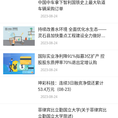
中国中车拿下智利国铁史上最大轨道
车辆采购订单
2023-08-24
持续改善水环境 全面优化水生态——
灵石县加快重点工程建设全力做好治
水大文章
2023-08-24
国际实业净利降91%拟募3亿扩产 控
股股东质押率70%退出定增认购
2023-08-24
坤彩科技：连续3日融资净偿还累计
53.4万元（08-23）
2023-08-24
菲律宾比立勤国立大学(关于菲律宾比
立勤国立大学简述)