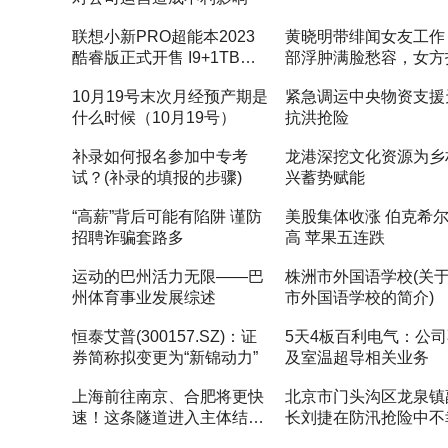
联想小新PRO超能本2023
黄晓明带绯闻女友工作
酷睿版正式开售 I9+1TB售
部浮肿满脸愁容，女方
6799
性感撞脸BABY
10月19号末次月经预产期是
紧急调运中央物资支援
什么时候（10月19号）
抗洪抢险
补录如何报名参加中专考
龙港深挖文化资源为乡
试？(补录的填报的步骤)
兴蓄势赋能
“高薪”背后可能有陷阱 谨防
美股集体收涨 伯克希
招聘诈骗套路多
高 苹果五连跌
运动的巴州活力无限——巴
株洲市外国语学校(关
州体育事业发展综述
市外国语学校的简介)
恒泰艾普(300157.SZ)：证
5天4板百利电气：公
券简称拟变更为“新锦动力”
及室温超导相关业务
上海前往南京、合肥将更快
北京市门头沟区龙泉镇
速！这条隧道进入主体结构
长刘捷在防汛抢险中不
施工阶段
难