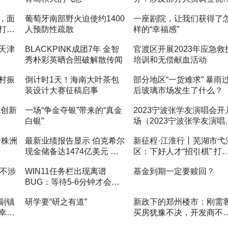
化，依法合规妥善解决问
，面
葡萄牙南部野火迫使约1400
一座剧院，让我们获得了
打扮
人预防性疏散
样的“幸福感”
天津
BLACKPINK成团7年 金智
官渡区开展2023年应急救
秀朴彩英晒合照破解散传闻
培训和无偿献血活动
村振
倒计时1天！海南大叶茶包
部分地区“一货难求” 暴雨
装设计大赛征稿启事
后玻璃市场发生了什么？
尔创新
一场“争金夺银”带来的“真金
2023宁波张学友演唱会开
白银”
场（2023宁波张学友演唱
开几场啊）
于株洲
最新业绩报告显示 伯克希尔
新征程·江淮行丨芜湖市弋
现金储备达1474亿美元 接
区：下好人才“招引棋” 打
近历史最高水平
发展“主动仗”
司不涉
WIN11任务栏出现离谱
基金到期一定要赎回？
BUG：等待5-6分钟才会出
现
副镇
研学要“研之有道”
新政下的郑州楼市：刚需
幸遇
买房犹豫不决，开发商不
轻易拿地