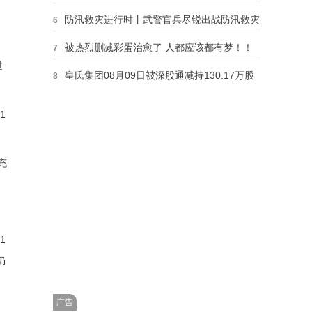
防汛救灾进行时丨武警官兵尽锐出战防汛救灾
6
被热烈删减彩蛋治愈了 人都应该都有梦！！
7
过
皇氏集团08月09日被深股通减持130.17万股
8
加拿大鹅和平头哥，谁的战斗力更强？
9
1
人精！列维真戏假做：凯恩去拜仁8月13号躺冠，热刺抢巴萨弃将
10
充
。
1
仍
广告