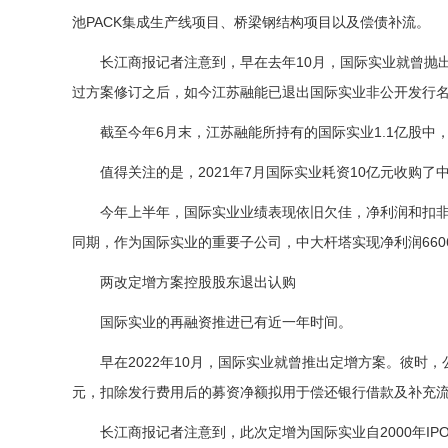
池PACK集成生产线项目、桥梁钢结构项目以及偿债补流。
长江商报记者注意到，早在去年10月，国际实业就曾抛出
过方案修订之后，如今江苏融能已退出国际实业非公开发行
截至今年6月末，江苏融能所持有的国际实业1.1亿股中，已
值得关注的是，2021年7月国际实业耗资10亿元收购了
今年上半年，国际实业业绩表现依旧欠佳，净利润和扣非净利润分
同期，作为国际实业的重要子公司，中大杆塔实现净利润6606.
两改定增方案控股股东退出认购
国际实业的再融资推进已有近一年时间。
早在2022年10月，国际实业就曾推出定增方案。彼时，
元，扣除发行费用后的募资净额拟用于偿还银行借款及补充
长江商报记者注意到，此次定增为国际实业自2000年IP