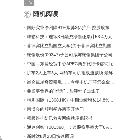
广告
随机阅读
国际实业净利降91%拟募3亿扩产 控股股东质押率70%退出定增认购
坤彩科技：连续3日融资净偿还累计53.4万元（08-23）
菲律宾比立勤国立大学(关于菲律宾比立勤国立大学简述)
鞍钢股份(00347)子公司拟与鞍钢集团子公司成立合资公司 在西南地区布局焦油加工产线
中国—东盟经贸中心APEC商务旅行卡咨询服务点揭牌
拼车2人上车3人 网约车司机拒载遭威胁 最终司机道歉
昆仑巨犀奇迹泰坦……今年手机厂商怎么全去磕玻璃了？
要当零食界的“华为”，盐津铺子走歪了
特步国际（1368.HK）中期业绩增长14.8%，毛利率达42.9%
南博会的顺利举办离不开他们
积极维护防汛救灾网络秩序倡议书
通达创智（001368）：该股换手率大于8%（08-23）
新时达8月23日快速回调
电