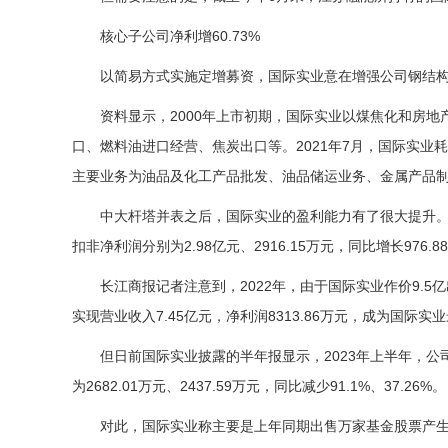
核心子公司净利增60.73%
以简易方式实施定增募资，国际实业意在增强公司钢结
资料显示，2000年上市初期，国际实业以煤焦化和房
口、燃料油进口经营、焦炭出口等。2021年7月，国际实业
主要业务为油品及化工产品批发、油品储运业务、金属产品
中大杆塔并表之后，国际实业的盈利能力有了很大提升。20
扣非净利润分别为2.98亿元、2916.15万元，同比增长976.88
长江商报记者注意到，2022年，由于国际实业作价9.
实现营业收入7.45亿元，净利润8313.86万元，成为国际
但日前国际实业披露的半年报显示，2023年上半年，公司
为2682.01万元、2437.59万元，同比减少91.1%、37.26%。
对此，国际实业称主要是上年同期出售万家基金股票产