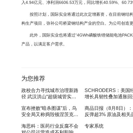
入4.94亿元、净利润6606.53万元，同比增长40.59%、60.7
按照计划，国际实业将通过此次定增募资，在目前钢结
构生产项目，弥补公司桥梁钢结构产业的空白。为公司创造
此外，国际实业也将通过“4GWh磷酸铁锂储能电池PA
产品，以满足客户需求。
标签：
为您推荐
政校合力寻找城市治理新路
SCHRODERS：美国
径 武汉洪山“超级城管实习
增长具韧性叠加通胀回
生”顺利结业
动7月美股上涨
宣布挫败“暗杀图谋”后，乌
商品日报（8月8日）
安全局又称捣毁顿涅茨克
反弹超3% 原油及相关
一“俄女特工网络”
高位压力显现
海思科：医药行业反腐不会
专家系统
对公司运营造成不利影响