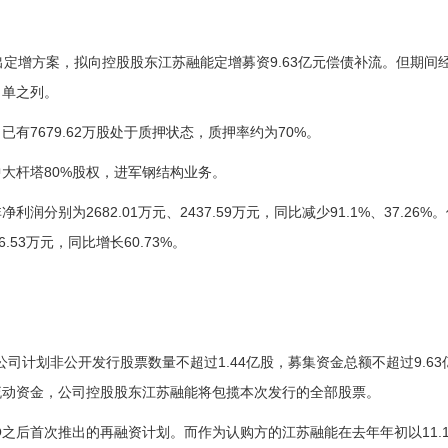
定增方案，拟向控股股东江苏融能定增募资9.63亿元偿债补流。但期间
名单之列。
有7679.62万股处于质押状态，质押率约为70%。
中大杆塔80%股权，进军钢结构业务。
别为2682.01万元、2437.59万元，同比减少91.1%、37.26%
53万元，同比增长60.73%。
公司计划非公开发行股票数量不超过1.44亿股，募集资金总额不超过9.63
流动资金，公司控股股东江苏融能将包揽本次发行的全部股票。
O之后首次推出的再融资计划。而作为认购方的江苏融能在去年年初以11.1