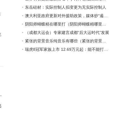
东岳硅材：实际控制人拟变更为无实际控制人
结
澳大利亚政府更新对外援助政策，媒体炒“遏制中国影响力”
阴阳师蝴蝶精在哪里打（阴阳师蝴蝶精哪里多）
（成都大运会）专家建言成都“后大运时代”发展
统
紧张的背景音乐纯音乐有哪些（紧张的背景音乐纯音乐）
瑞虎8冠军家族上市 12.69万元起：能不能打过某迪“冠军版”？
齿
出