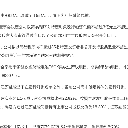
9.63亿元调减至8.55亿元，依旧为江苏融能包揽。
董事会决定公司以简易程序向特定对象发行融资总额不超过3亿元且不超
年度股东大会审议通过之日起至公司2023年年度股东大会召开之日止。
案，公司拟以简易程序向不超过35名特定投资者非公开发行股票数量不超过
过公司最近一年末净资产的20%的相关规定。
全部用于磷酸铁锂储能电池PACK集成生产线项目、桥梁钢结构项目、补
9000万元。
，江苏融能已不在发行对象名单之列，当前公司尚未确定具体的发行对象
实业约1.1亿股，占公司股权比例22.82%。按照本次发行股份数量上限
股，冯建方通过江苏融能间接持有上市公司股权比例为18.89%，江苏融能
业1.1亿股中，已有7679.62万股处于质押状态，质押率约为70%。