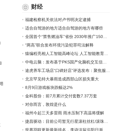
财经
福建检察机关依法对卢书明决定逮捕
适合自驾游的地方适合自驾游的地方有哪些
全国首个“禁售燃油车”省份 2030年推广150万辆新能源汽车
的
“两高”联合发布环境污染犯罪司法解释
猿编程亮相人工智能高峰论坛 人工智能教育解决方案落地千所学校
中电云脑：发布基于PKS国产化脑机交互信号采集系统 填补脑机交互产业链空白
和
途虎养车工场店“口碑好店”评选发布：聚焦服务、技术、环境，打造用户满意工场店
北京罕见特大暴雨造成西部山区损失重大
塔
8月9日游戏板块跌幅达2%
金科股份：前7月累计交付套数7.37万套
对你而言，敦煌是什么
福州今起三天多雷雨 雨水压制下高温将缓解
捷昌驱动：目前公司暂无行星滚柱丝杠/滚珠丝杠等应用于人形机器人相关产品
收
世界羽联更新最新排名，李诗沣翁泓阳日渐崛起