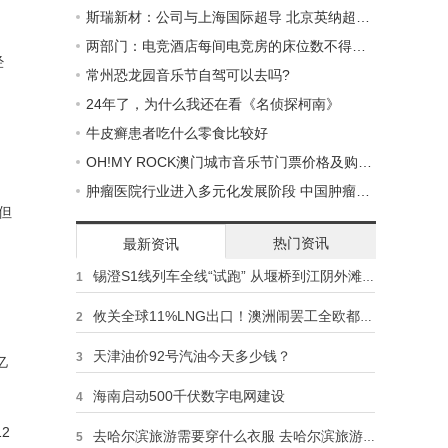
斯瑞新材：公司与上海国际超导 北京英纳超导暂未有合作
两部门：电竞酒店每间电竞房的床位数不得超过6张
经
常州恐龙园音乐节自驾可以去吗?
24年了，为什么我还在看《名侦探柯南》
牛皮癣患者吃什么零食比较好
OH!MY ROCK澳门城市音乐节门票价格及购票入口
肿瘤医院行业进入多元化发展阶段 中国肿瘤医院行业市场深度分析
。但
热门资讯
最新资讯
锡澄S1线列车全线“试跑” 从堰桥到江阴外滩,“小红”一路畅行
1
攸关全球11%LNG出口！澳洲闹罢工全欧都慌了 涉事能源巨头紧忙回应
2
天津油价92号汽油今天多少钱？
3
亿
海南启动500千伏数字电网建设
4
2
去哈尔滨旅游需要穿什么衣服 去哈尔滨旅游要准备什么
5