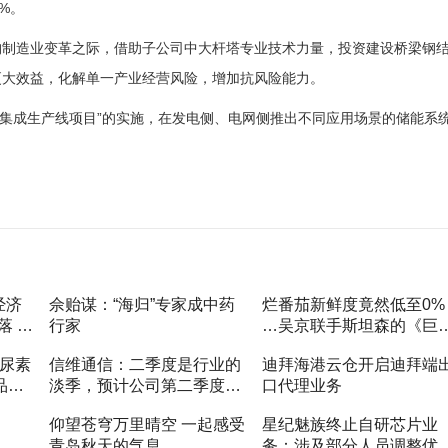
3%。
构制造业变革之际，借助子公司中大杆塔专业技术力量，投资建设桥梁钢
更大效益，化解单一产业经营风险，增加抗风险能力。
CK集成生产线项目”的实施，在发电侧、电网侧推出不同应用场景的储能系
经济
佘贻谋：“海归”专家成中药
烂番茄新鲜度竟然低至0%
落 推
行家
…吴京联手斯坦森的《巨
鲨2》，打出了烂片新高
：尿素
信维通信：二季度是行业的
迪拜海港云仓开启迪拜端
度？
品种
淡季，预计公司第二季度的
口代理业务
经营会弱于第一季度
仰望苍穹万里晴空 一起感受
星纪魅族终止自研芯片业
青岛秋天的气息
务：涉及部分人员调整优