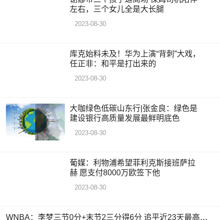
左右，三个女儿全是大长腿
2023-08-30
库克始料未及！华为上演“背刺”大戏，
任正非：和平是打出来的
2023-08-30
大咖绿色低碳山东行|张金良：绿色是
建设银行高质量发展最鲜明底色
2023-08-30
葡媒：利物浦希望菲利克斯接班萨拉
赫 愿支付8000万欧签下他
2023-08-30
WNBA：李梦三节0分+末节2三分得6分 追平近23天最高分纪录