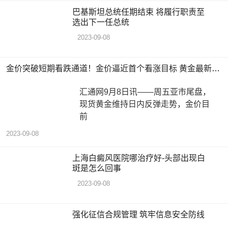
巴基斯坦总统任期结束 将履行职责至
选出下一任总统
2023-09-08
金价突破短期看跌通道！金价逼近首个看涨目标 黄金最新日内交易分析
汇通网9月8日讯——周五亚市尾盘，
现货黄金维持日内反弹走势，金价目
前
2023-09-08
上海白癜风医院哪治疗好-头部出现白
斑是怎么回事
2023-09-08
强化征信合规管理 筑牢信息安全防线