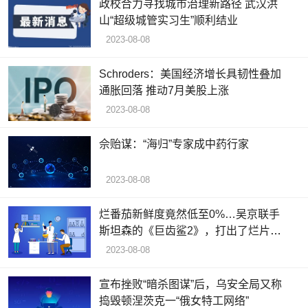
政校合力寻找城市治理新路径 武汉洪
山“超级城管实习生”顺利结业
2023-08-08
Schroders：美国经济增长具韧性叠加
通胀回落 推动7月美股上涨
2023-08-08
佘贻谋：“海归”专家成中药行家
2023-08-08
烂番茄新鲜度竟然低至0%…吴京联手
斯坦森的《巨齿鲨2》，打出了烂片新
高度？
2023-08-08
宣布挫败“暗杀图谋”后，乌安全局又称
捣毁顿涅茨克一“俄女特工网络”