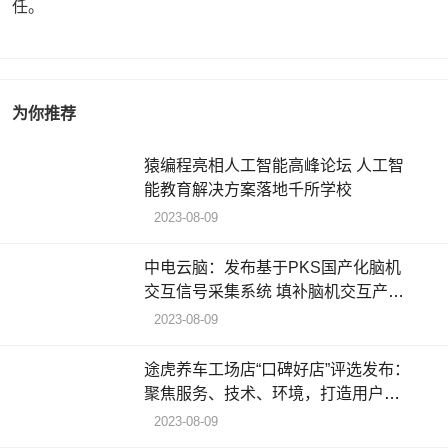
任。
为你推荐
猿编程亮相人工智能高峰论坛 人工智
能教育解决方案落地千所学校
2023-08-09
中电云脑：发布基于PKS国产化脑机
交互信号采集系统 填补脑机交互产业
链空白
2023-08-09
途虎养车工场店“口碑好店”评选发布：
聚焦服务、技术、环境，打造用户满
意工场店
2023-08-09