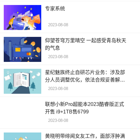
专家系统
2023-08-08
仰望苍穹万里晴空 一起感受青岛秋天
的气息
2023-08-08
星纪魅族终止自研芯片业务：涉及部
分人员调整优化，依法合规妥善解决
问题
2023-08-08
联想小新Pro超能本2023酷睿版正式
开售 i9+1TB售6799
2023-08-08
黄晓明带绯闻女友工作，面部浮肿满