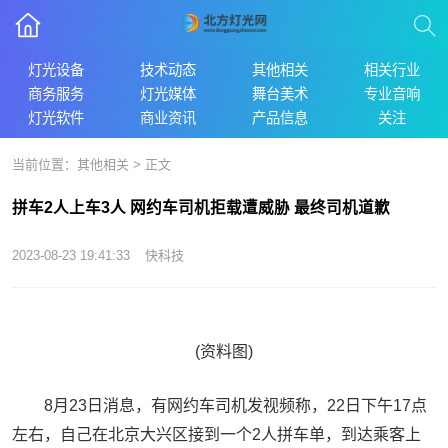
灯光设备
技术动态
其他相关
相关行业
商务服务
灯光媒体
舞台美术
专业音响
灯光软件
商业资讯
产品信息
关注
当前位置：
其他相关
> 正文
拼车2人上车3人 网约车司机拒载遭威胁 最终司机道歉
2023-08-23 19:41:33
快科技
(资料图)
8月23日消息，有网约车司机发视频称，22日下午17点
左右，自己在北京大兴区接到一个2人拼车单，到达乘客上