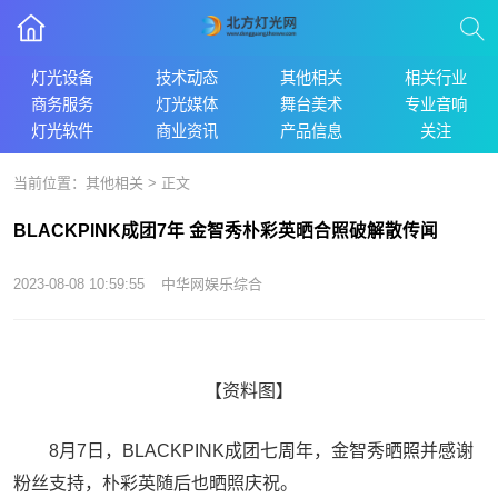
灯光设备
技术动态
其他相关
相关行业
商务服务
灯光媒体
舞台美术
专业音响
灯光软件
商业资讯
产品信息
关注
当前位置：
其他相关
> 正文
BLACKPINK成团7年 金智秀朴彩英晒合照破解散传闻
2023-08-08 10:59:55
中华网娱乐综合
【资料图】
8月7日，BLACKPINK成团七周年，金智秀晒照并感谢
粉丝支持，朴彩英随后也晒照庆祝。