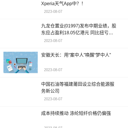
Xperia天气App中？！
2023-08-07
九龙仓置业(01997)发布中期业绩，股
东应占盈利18.05亿港元 同比扭亏为
盈 中期息每股0.67港元
2023-08-07
安徽天长：用“案中人”唤醒“梦中人”
2023-08-07
中国石油等福建莆田设立综合能源服
务新公司
2023-08-07
成本持续推动 涤纶短纤价格仍偏强