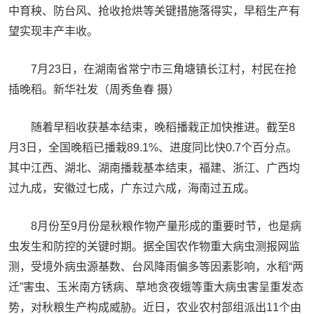
中育秧、防台风、抢收抢烘等关键措施落得实，早稻生产有
望实现丰产丰收。
7月23日，在湖南省常宁市三角塘镇长江村，村民在抢
插晚稻。新华社发（周秀鱼春 摄）
随着早稻收获基本结束，晚稻播栽正加快推进。截至8
月3日，全国晚稻已播栽89.1%、进度同比快0.7个百分点。
其中江西、湖北、湖南播栽基本结束，福建、浙江、广西均
过九成，安徽过七成，广东过六成，海南过五成。
8月份至9月份是秋粮作物产量形成的重要时节，也是病
虫发生和防控的关键时期。据全国农作物重大病虫测报网监
测，受境外病虫源基数、台风降雨偏多等因素影响，水稻“两
迁”害虫、玉米南方锈病、草地贪夜蛾等重大病虫害呈重发态
势，对秋粮生产构成威胁。近日，农业农村部组派出11个由