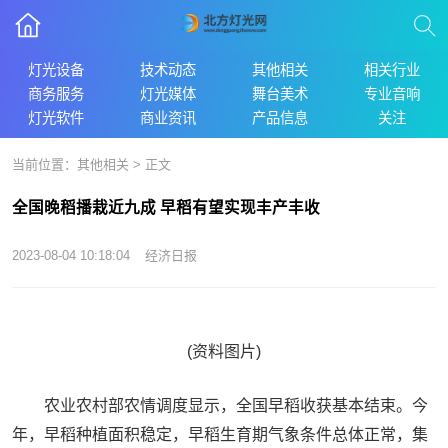
灯光设备
技术动态
其他相关
相关行业
商务服务
灯光媒体
舞台美术
专业音响
灯光软件
商业资讯
产品信息
关注
当前位置：
其他相关
> 正文
全国晚稻播栽近九成 早稻有望实现丰产丰收
2023-08-04 10:18:04
经济日报
(资料图片)
农业农村部农情调度显示，全国早稻收获基本结束。今
年，早稻种植面积稳定，早稻生育期气象条件总体正常，集