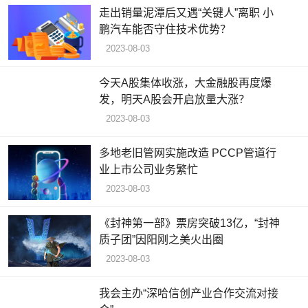
走出销量泥潭后又遇“关键人”离职 小
鹏汽车能否守住技术优势？
2023-08-03
今天A股集体收涨，大金融股再度爆
发，明天A股会开启放量大涨？
2023-08-03
多地老旧管网实施改造 PCCP管道行
业上市公司业务繁忙
2023-08-03
《封神第一部》票房突破13亿，“封神
质子团”因阳刚之美火出圈
2023-08-03
我会主办“深哈信创产业合作交流对接