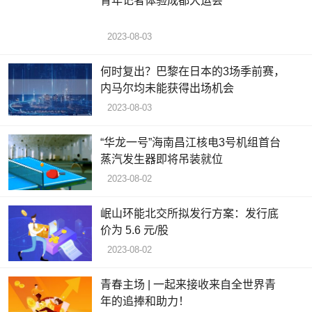
青年记者体验成都大运会
2023-08-03
何时复出？巴黎在日本的3场季前赛，
内马尔均未能获得出场机会
2023-08-03
“华龙一号”海南昌江核电3号机组首台
蒸汽发生器即将吊装就位
2023-08-02
岷山环能北交所拟发行方案：发行底
价为 5.6 元/股
2023-08-02
青春主场 | 一起来接收来自全世界青
年的追捧和助力！