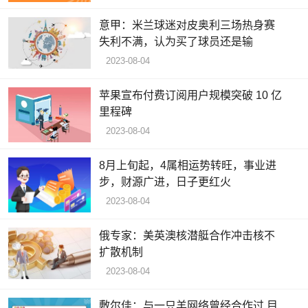
意甲：米兰球迷对皮奥利三场热身赛
失利不满，认为买了球员还是输
2023-08-04
苹果宣布付费订阅用户规模突破 10 亿
里程碑
2023-08-04
8月上旬起，4属相运势转旺，事业进
步，财源广进，日子更红火
2023-08-04
俄专家：美英澳核潜艇合作冲击核不
扩散机制
2023-08-04
敷尔佳：与一只羊网络曾经合作过 目