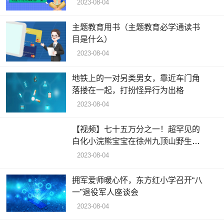
2023-08-04
主题教育用书（主题教育必学通读书
目是什么）
2023-08-04
地铁上的一对另类男女，靠近车门角
落搂在一起，打扮怪异行为出格
2023-08-04
【视频】七十五万分之一！超罕见的
白化小浣熊宝宝在徐州九顶山野生动
物园诞生
2023-08-04
拥军爱师暖心怀，东方红小学召开“八
一”退役军人座谈会
2023-08-04