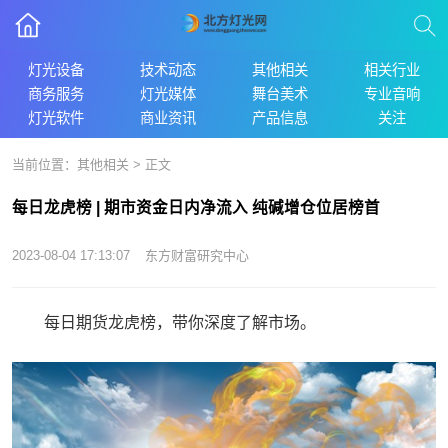
灯光设备
技术动态
其他相关
相关行业
商务服务
灯光媒体
舞台美术
专业音响
灯光软件
商业资讯
产品信息
关注
当前位置：
其他相关
> 正文
每日龙虎榜 | 期市资金日内净流入 纯碱增仓位居榜首
2023-08-04 17:13:07
东方财富研究中心
每日期货龙虎榜，带你深度了解市场。